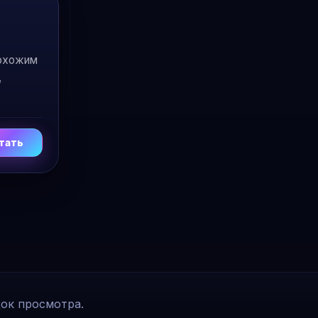
похожим
,
тать
док просмотра.