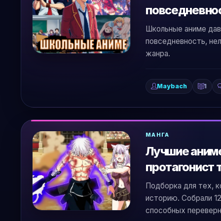
повседневнос
Школьные аниме дав
повседневность, не
жанра.
Maybach
1
МАНГА
Лучшие аниме
протагонист
Подборка для тех, к
историю. Собрали 12
способных переверн