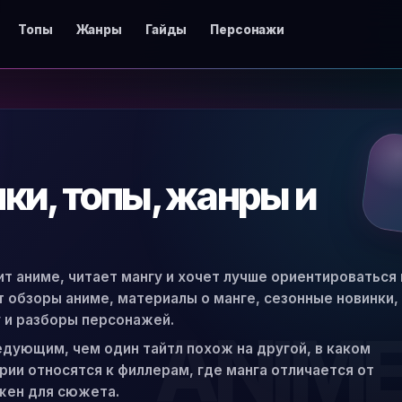
Топы
Жанры
Гайды
Персонажи
нки, топы, жанры и
ит аниме, читает мангу и хочет лучше ориентироваться 
ят обзоры аниме, материалы о манге, сезонные новинки,
 и разборы персонажей.
едующим, чем один тайтл похож на другой, в каком
ии относятся к филлерам, где манга отличается от
жен для сюжета.