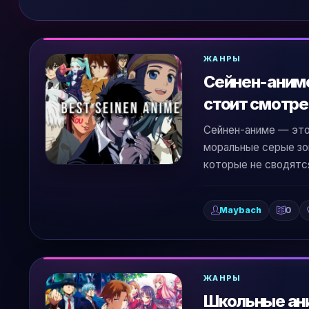
ЖАНРЫ
Сейнен-аниме:
стоит смотре
Сейнен-аниме — это
моральные серые зо
которые не сводятся
Maybach
0
ЖАНРЫ
Школьные ани