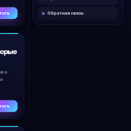
Обратная связь
тать
торые
ов и
 и
тать