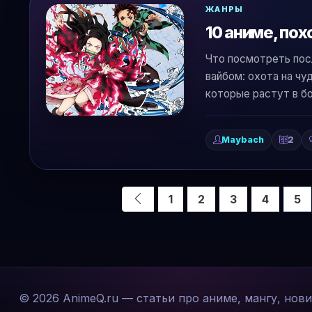
ЖАНРЫ
10 аниме, по
Что посмотреть пос
вайбом: охота на чу
которые растут в б
Maybach
2
1
2
3
4
5
© 2026 AnimeQ.ru — статьи про аниме, мангу, нов