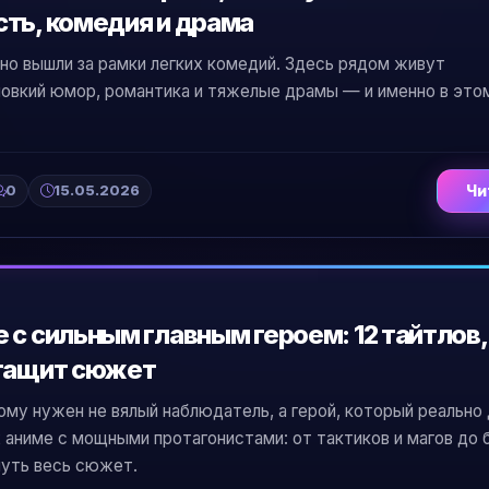
ть, комедия и драма
но вышли за рамки легких комедий. Здесь рядом живут
ловкий юмор, романтика и тяжелые драмы — и именно в это
0
15.05.2026
Чи
 с сильным главным героем: 12 тайтлов,
 тащит сюжет
ому нужен не вялый наблюдатель, а герой, который реально
 аниме с мощными протагонистами: от тактиков и магов до 
уть весь сюжет.