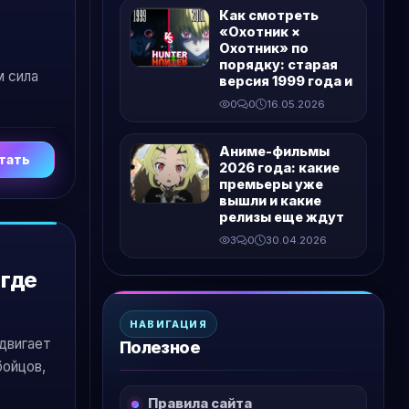
Как смотреть
«Охотник ×
Охотник» по
порядку: старая
м сила
версия 1999 года и
0
0
16.05.2026
Аниме-фильмы
тать
2026 года: какие
премьеры уже
вышли и какие
релизы еще ждут
3
0
30.04.2026
 где
НАВИГАЦИЯ
 двигает
Полезное
бойцов,
Правила сайта