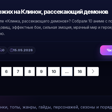
хожих на Клинок, рассекающий демонов
ле «Клинка, рассекающего демонов»? Собрали 10 аниме с 
довищ, эффектные бои, сильная эмоция, мрачный мир и герои
ою.
0
15.05.2026
Чи
6
7
8
9
10
...
16
инки, топы, жанры, гайды, персонажей, сезоны и поря