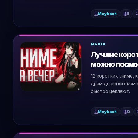
Maybach
1
МАНГА
Лучшие корот
можно посмо
12 коротких аниме, 
драм до легких коме
быстро цепляют.
Maybach
0