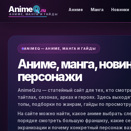
Anime
Q
.ru
Аниме
Манга
Новинки
АНИМЕ, МАНГА И ГАЙДЫ
ANIMEQ — АНИМЕ, МАНГА И ГАЙДЫ
Аниме, манга, нови
персонажи
AnimeQ.ru — статейный сайт для тех, кто смотр
тайтлах, сезонах, арках и героях. Здесь выход
топы, подборки по жанрам, гайды по просмотру
На сайте можно найти, какое аниме выбрать сл
порядке смотреть большую франшизу, какие сер
экранизации и почему конкретный персонаж ва