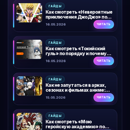
ГАЙДЫ
Как смотреть «Невероятные
приключения ДжоДжо» по
порядку: все части и
16.05.2026
ЧИТАТЬ
правильная
последовательность
ГАЙДЫ
Как смотреть «Токийский
гуль» по порядку и почему
зрители путаются
16.05.2026
ЧИТАТЬ
ГАЙДЫ
Как не запутаться в арках,
сезонах и фильмах аниме:
рабочий гайд по просмотру
15.05.2026
ЧИТАТЬ
ГАЙДЫ
Как смотреть «Мою
геройскую академию» по