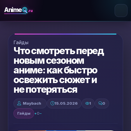
Q
Anime
.ru
Гайды
Что смотреть перед
новым сезоном
аниме: как быстро
освежить сюжет и
не потеряться
Maybach
15.05.2026
1
0
Гайды
+
0
−