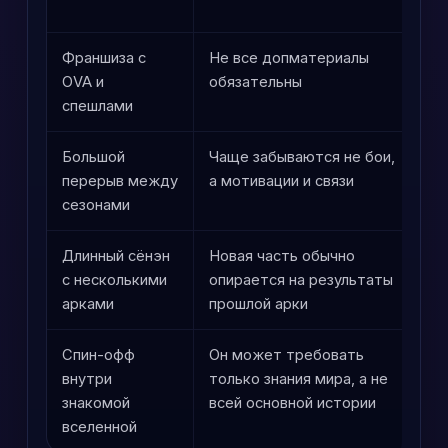
п
Франшиза с
Не все допматериалы
С
OVA и
обязательны
к
спешлами
р
Большой
Чаще забываются не бои,
О
перерыв между
а мотивации и связи
п
сезонами
Длинный сёнэн
Новая часть обычно
В
с несколькими
опирается на результаты
з
арками
прошлой арки
ф
Спин-офф
Он может требовать
П
внутри
только знания мира, а не
к
знакомой
всей основной истории
с
вселенной