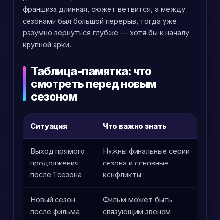
франшиза длинная, сюжет ветвится, а между
сезонами был большой перерыв, тогда уже
разумно вернуться глубже — хотя бы к началу
крупной арки.
Таблица-памятка: что
смотреть перед новым
сезоном
Ситуация
Что важно знать
Ч
Выход прямого
Нужны финальные серии
П
продолжения
сезона и основные
к
после 1 сезона
конфликты
Новый сезон
Фильм может быть
С
после фильма
связующим звеном
н