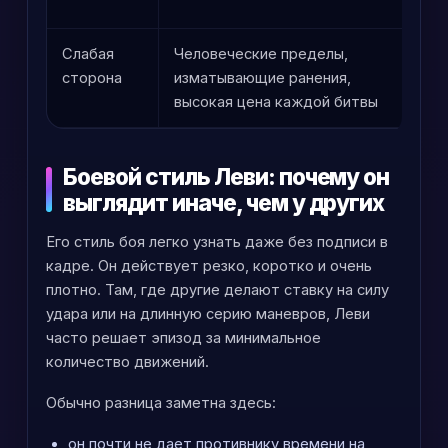
к
Слабая
Человеческие пределы,
Да
сторона
изматывающие ранения,
вы
высокая цена каждой битвы
бе
Боевой стиль Леви: почему он
выглядит иначе, чем у других
Его стиль боя легко узнать даже без подписи в
кадре. Он действует резко, коротко и очень
плотно. Там, где другие делают ставку на силу
удара или на длинную серию маневров, Леви
часто решает эпизод за минимальное
количество движений.
Обычно разница заметна здесь:
он почти не дает противнику времени на