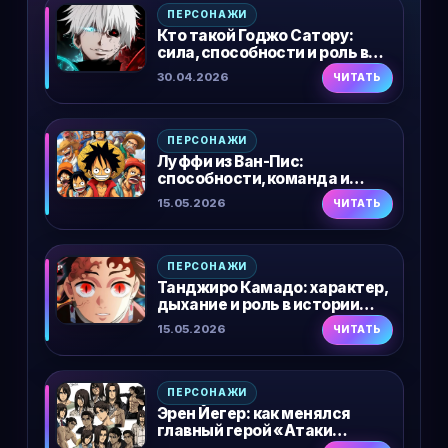
ПЕРСОНАЖИ
Кто такой Годжо Сатору:
сила, способности и роль в
сюжете
30.04.2026
ЧИТАТЬ
ПЕРСОНАЖИ
Луффи из Ван-Пис:
способности, команда и
мечта героя
15.05.2026
ЧИТАТЬ
ПЕРСОНАЖИ
Танджиро Камадо: характер,
дыхание и роль в истории
«Клинка, рассекающего
15.05.2026
ЧИТАТЬ
демонов»
ПЕРСОНАЖИ
Эрен Йегер: как менялся
главный герой «Атаки
титанов»