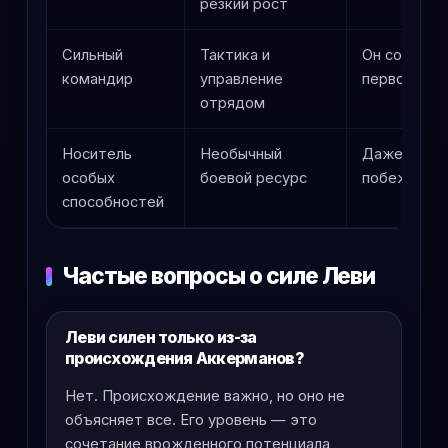
резкий рост
Сильный
Тактика и
Он совмеща
командир
управление
первого уд
отрядом
Носитель
Необычный
Даже без в
особых
боевой ресурс
побеждает 
способностей
Частые вопросы о силе Леви
Леви силен только из-за
происхождения Аккерманов?
Нет. Происхождение важно, но оно не
объясняет все. Его уровень — это
сочетание врожденного потенциала,