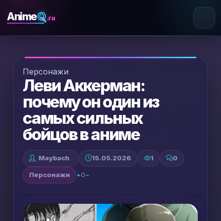
Q
Anime
.ru
Персонажи
Леви Аккерман:
почему он один из
самых сильных
бойцов в аниме
Maybach
15.05.2026
1
0
Персонажи
+
0
−