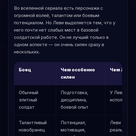
Во вселенной сериала есть персонажи с
огромной волей, талантом или боевым
потенциалом. Но Леви выделяется тем, что у
него почти нет слабых мест в базовой
солдатской работе. Он не лучший только в
одном аспекте — он очень силен сразу в
нескольких.
Боец
Чем особенно
Чем Леви 
силен
Обычный
Подготовка,
У Леви выш
элитный
дисциплина,
исполнения
солдат
боевой опыт
Талантливый
Потенциал,
Леви стаби
новобранец
мотивация,
реальном х