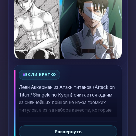
ЕСЛИ КРАТКО
Леви Аккерман из Атаки титанов (Attack on
Titan / Shingeki no Kyojin) считается одним
из сильнейших бойцов не из-за громких
титулов, а из-за набора качеств, которые
почти не встречаются вместе:
запредельная техника, контроль в хаосе,
Развернуть
мгновенная реакция, опыт реальных боев и