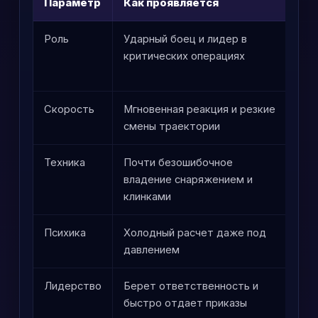
Параметр
Как проявляется
П
Роль
Ударный боец и лидер в
Ег
критических операциях
ре
пр
Скорость
Мгновенная реакция и резкие
По
смены траектории
вр
Техника
Почти безошибочное
Сн
владение снаряжением и
ув
клинками
ка
Психика
Холодный расчет даже под
Не
давлением
эм
Лидерство
Берет ответственность и
Вл
быстро отдает приказы
бо