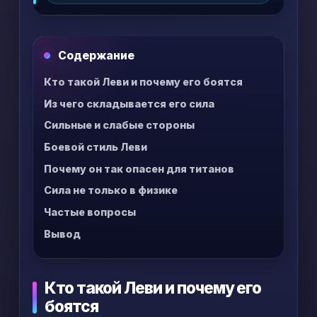
умение действовать тогда, когда
остальные теряют темп. В тексте есть
сюжетные детали по франшизе, но без
Содержание
упора на финальные развязки.
Кто такой Леви и почему его боятся
Из чего складывается его сила
Сильные и слабые стороны
Боевой стиль Леви
Почему он так опасен для титанов
Сила не только в физике
Частые вопросы
Вывод
Кто такой Леви и почему его
боятся