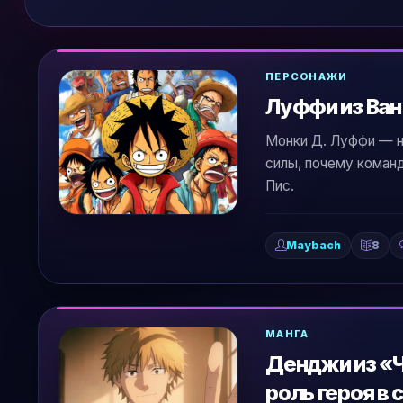
ПЕРСОНАЖИ
Луффи из Ван
Монки Д. Луффи — не
силы, почему команд
Пис.
Maybach
8
МАНГА
Денджи из «Ч
роль героя в