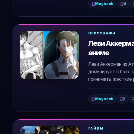
Maybach
4
ПЕРСОНАЖИ
Леви Аккерма
аниме
Леви Аккерман из Ат
доминирует в бою: с
принимать жесткие 
Maybach
1
ГАЙДЫ