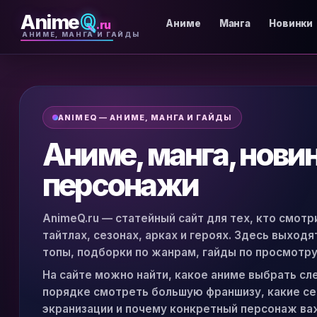
Anime
Q
.ru
Аниме
Манга
Новинки
АНИМЕ, МАНГА И ГАЙДЫ
ANIMEQ — АНИМЕ, МАНГА И ГАЙДЫ
Аниме, манга, нови
персонажи
AnimeQ.ru — статейный сайт для тех, кто смотр
тайтлах, сезонах, арках и героях. Здесь выход
топы, подборки по жанрам, гайды по просмотру
На сайте можно найти, какое аниме выбрать сл
порядке смотреть большую франшизу, какие сер
экранизации и почему конкретный персонаж ва