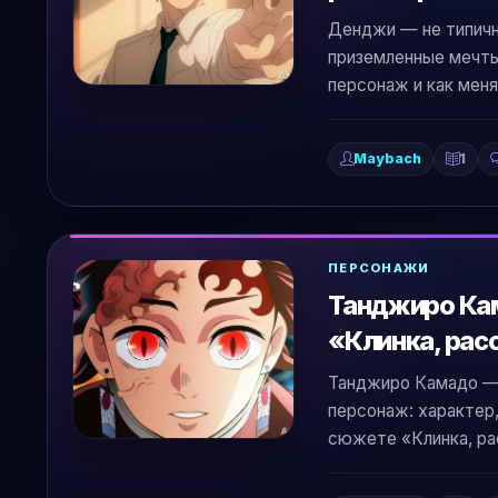
Денджи — не типичн
приземленные мечты.
персонаж и как меня
Maybach
1
ПЕРСОНАЖИ
Танджиро Кам
«Клинка, ра
Танджиро Камадо — н
персонаж: характер,
сюжете «Клинка, р