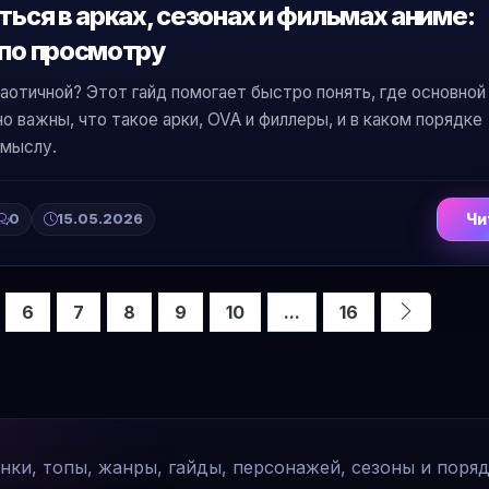
ться в арках, сезонах и фильмах аниме:
 по просмотру
аотичной? Этот гайд помогает быстро понять, где основно
о важны, что такое арки, OVA и филлеры, и в каком порядке
смыслу.
0
15.05.2026
Чи
6
7
8
9
10
...
16
инки, топы, жанры, гайды, персонажей, сезоны и поря