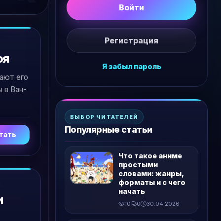
Войти
Регистрация
оя
Я забыл пароль
тают его
 в Ван-
ВЫБОР ЧИТАТЕЛЕЙ
Популярные статьи
тать
Что такое аниме
простыми
словами: жанры,
форматы и с чего
начать
и
10
0
30.04.2026