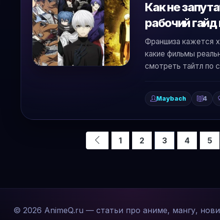
Как не запута
рабочий гайд
Франшиза кажется х
какие фильмы реальн
смотреть тайтл по 
Maybach
4
1
2
3
4
5
© 2026 AnimeQ.ru — статьи про аниме, мангу, нов