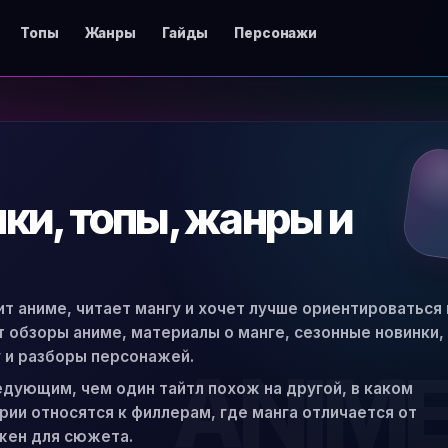
Топы
Жанры
Гайды
Персонажи
нки, топы, жанры и
ит аниме, читает мангу и хочет лучше ориентироваться 
ят обзоры аниме, материалы о манге, сезонные новинки,
 и разборы персонажей.
едующим, чем один тайтл похож на другой, в каком
ии относятся к филлерам, где манга отличается от
жен для сюжета.