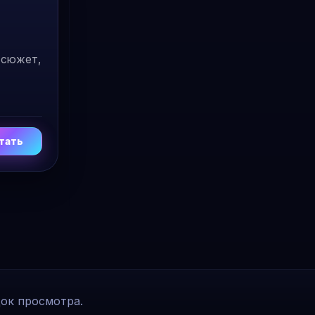
й сюжет,
тать
док просмотра.