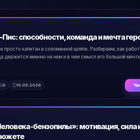
-Пис: способности, команда и мечта гер
 просто капитан в соломенной шляпе. Разбираем, как рабо
а держится именно на нем и в чем смысл его большой мечты
0
15.05.2026
Чи
еловека-бензопилы»: мотивация, сила 
 сюжете