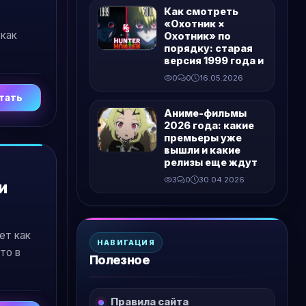
Как смотреть
«Охотник ×
 как
Охотник» по
порядку: старая
версия 1999 года и
0
0
16.05.2026
тать
Аниме-фильмы
2026 года: какие
премьеры уже
вышли и какие
релизы еще ждут
3
0
30.04.2026
и
ет как
НАВИГАЦИЯ
то в
Полезное
Правила сайта