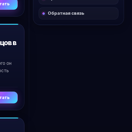
тать
Обратная связь
цов в
его он
ость
тать