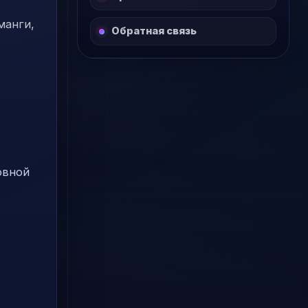
манги,
Обратная связь
овной