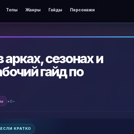
Топы
Жанры
Гайды
Персонажи
в арках, сезонах и
бочий гайд по
ды
+
0
−
ЕСЛИ КРАТКО