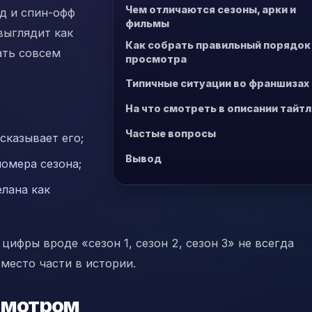
Чем отличаются сезоны, арки и
д и спин-офф
фильмы
выглядит как
Как собрать правильный порядок
ать совсем
просмотра
Типичные ситуации во франшизах
На что смотреть в описании тайтл
Частые вопросы
сказывает его;
Вывод
номера сезона;
елана как
ифры вроде «сезон 1, сезон 2, сезон 3» не всегда
место части в истории.
осмотром