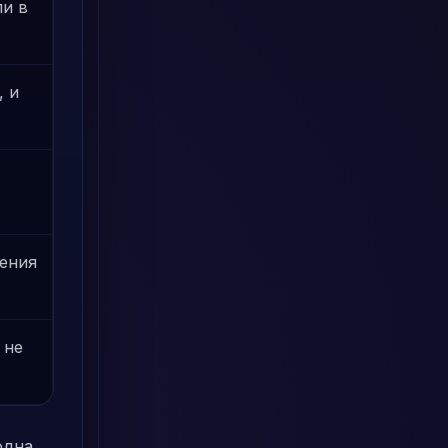
и в
, и
ения
 не
одна