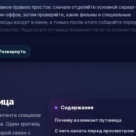
авное правило простое: сначала отделяйте основной сериал
ин-оффов, затем проверяйте, какие фильмы и специальные
изоды входят в канон, и только после этого собирайте поря
осмотра. Чаще всего путаница возникает не из-за количеств
стей, а из-за разных форматов: сезон, арка, фильм, OVA, ONA
кап и филлер решают разные задачи.
Развернуть
ица
Содержание
онтента слишком
Почему возникает путаница
де. Один зритель
С чего начать перед просмотром
орой сезон с