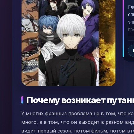
Гл
сп
эп
пр
ча
ре
Почему возникает путан
У многих франшиз проблема не в том, что к
много, а в том, что он выходит в разном ви
видит первый сезон, потом фильм, потом вт