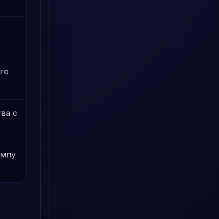
го
ва с
емпу