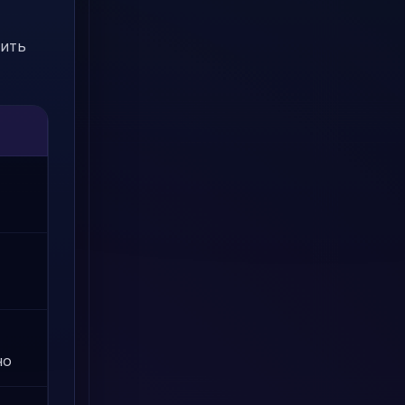
жить
но