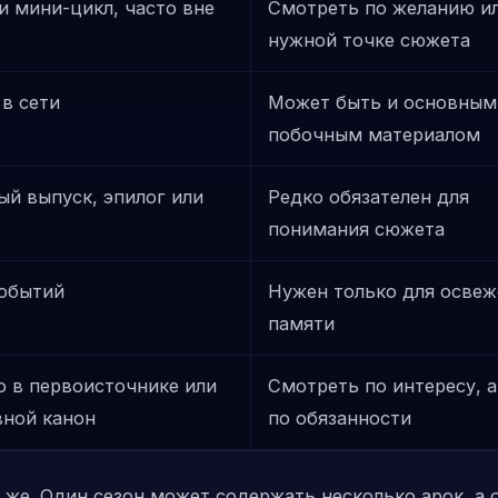
 мини-цикл, часто вне
Смотреть по желанию ил
нужной точке сюжета
в сети
Может быть и основным
побочным материалом
ый выпуск, эпилог или
Редко обязателен для
понимания сюжета
событий
Нужен только для освеж
памяти
о в первоисточнике или
Смотреть по интересу, а
вной канон
по обязанности
 же. Один сезон может содержать несколько арок, а 