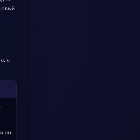
 новый
а, а
а
и он