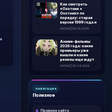
Как смотреть
«Охотник ×
Охотник» по
порядку: старая
версия 1999 года и
0
0
16.05.2026
а
Аниме-фильмы
2026 года: какие
премьеры уже
вышли и какие
релизы еще ждут
3
0
30.04.2026
НАВИГАЦИЯ
Полезное
Правила сайта