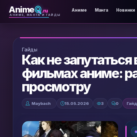
Anime
Q
.ru
Аниме
Манга
Новинки
АНИМЕ, МАНГА И ГАЙДЫ
Гайды
Как не запутаться 
фильмах аниме: ра
просмотру
Maybach
15.05.2026
3
0
Гай