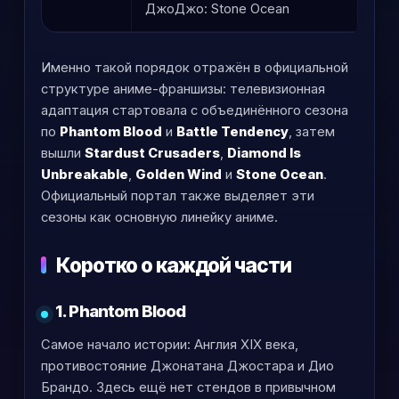
ДжоДжо: Stone Ocean
лин
Именно такой порядок отражён в официальной
структуре аниме-франшизы: телевизионная
адаптация стартовала с объединённого сезона
по
Phantom Blood
и
Battle Tendency
, затем
вышли
Stardust Crusaders
,
Diamond Is
Unbreakable
,
Golden Wind
и
Stone Ocean
.
Официальный портал также выделяет эти
сезоны как основную линейку аниме.
Коротко о каждой части
1. Phantom Blood
Самое начало истории: Англия XIX века,
противостояние Джонатана Джостара и Дио
Брандо. Здесь ещё нет стендов в привычном