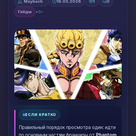
Maybach
16.05.2026
1
0
Гайды
+
0
−
ЕСЛИ КРАТКО
Правильный порядок просмотра один: идти
по основным частям франшизы от
Phantom