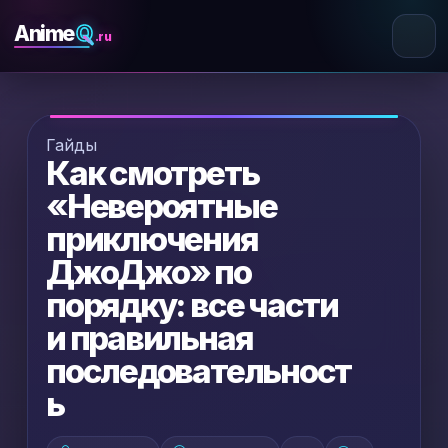
Q
Anime
.ru
Гайды
Как смотреть
«Невероятные
приключения
ДжоДжо» по
порядку: все части
и правильная
последовательност
ь