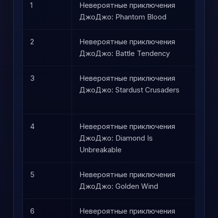
1
Невероятные приключения
Ста
ДжоДжо: Phantom Blood
Джо
2
Невероятные приключения
Про
ДжоДжо: Battle Tendency
Джо
3
Невероятные приключения
Пов
ДжоДжо: Stardust Crusaders
фра
сте
4
Невероятные приключения
Бол
ДжоДжо: Diamond Is
час
Unbreakable
5
Невероятные приключения
Отде
ДжоДжо: Golden Wind
пря
6
Невероятные приключения
Зав