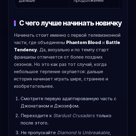
дальше
продолжения
покр
С чего лучше начинать новичку
Начинать стоит именно с первой телевизионной
части, где объединены
Phantom Blood
и
Battle
Tendency
. Да, визуально и по темпу старт
франшизы отличается от более поздних
сезонов. Но это как раз тот случай, когда
небольшое терпение окупается: дальше
история начинает играть шире, страннее и
изобретательнее.
Смотрите первую адаптированную часть с
Джонатаном и Джозефом.
Переходите к
Stardust Crusaders
только
после этого.
Не пропускайте
Diamond Is Unbreakable
,