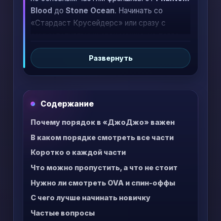
Blood
до
Stone Ocean
. Начинать со
«Стардаст Крусейдерс» или сразу с
самых популярных арок можно, но тогда
теряется половина удовольствия: связи
Развернуть
между поколениями, возвращение героев и
эволюция стендов работают именно в
хронологическом порядке.
Содержание
Почему порядок в «ДжоДжо» важен
В каком порядке смотреть все части
Коротко о каждой части
Что можно пропустить, а что не стоит
Нужно ли смотреть OVA и спин-оффы
С чего лучше начинать новичку
Частые вопросы