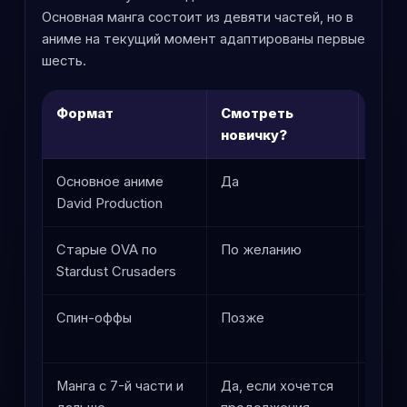
Основная манга состоит из девяти частей, но в
аниме на текущий момент адаптированы первые
шесть.
Формат
Смотреть
Поч
новичку?
Основное аниме
Да
Это 
David Production
посл
Старые OVA по
По желанию
Скор
Stardust Crusaders
посл
Спин-оффы
Позже
Они 
вход
Манга с 7-й части и
Да, если хочется
Посл