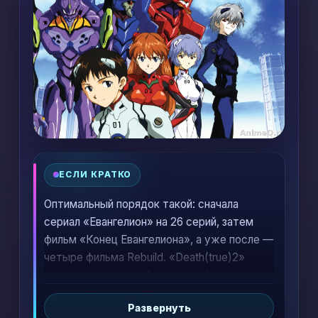
ЕСЛИ КРАТКО
Оптимальный порядок такой: сначала
сериал «Евангелион» на 26 серий, затем
фильм «Конец Евангелиона», а уже после —
четыре фильма Rebuild. «Death(true)2»
можно считать необязательной
компиляцией. Главная ошибка новичков —
Развернуть
смешивать оригинальную концовку и