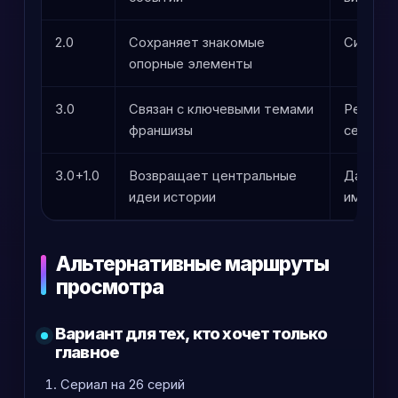
2.0
Сохраняет знакомые
Сильнее
опорные элементы
3.0
Связан с ключевыми темами
Резко о
франшизы
сериала
3.0+1.0
Возвращает центральные
Дает со
идеи истории
именно 
Альтернативные маршруты
просмотра
Вариант для тех, кто хочет только
главное
Сериал на 26 серий