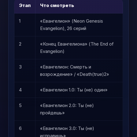
Этап
Что смотреть
Ком
1
«Евангелион» (Neon Genesis
Осн
Evangelion), 26 серий
2
«Конец Евангелиона» (The End of
Пол
Evangelion)
ори
3
«Евангелион: Смерть и
Нео
возрождение» / «Death(true)2»
все
4
«Евангелион 1.0: Ты (не) один»
Ста
5
«Евангелион 2.0: Ты (не)
Вет
пройдешь»
рас
6
«Евангелион 3.0: Ты (не)
Тон
исправишь»
зам