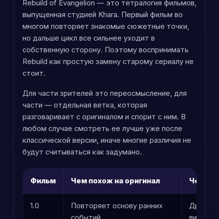
Rebuild of Evangelion — это тетралогия фильмов,
выпущенная студией Khara. Первый фильм во
многом повторяет знакомые сюжетные точки,
но дальше цикл все сильнее уходит в
собственную сторону. Поэтому воспринимать
Rebuild как простую замену старому сериалу не
стоит.
Для части зрителей это переосмысление, для
части — отдельная ветка, которая
разговаривает с оригиналом и спорит с ним. В
любом случае смотреть ее лучше уже после
классической версии, иначе многие различия не
будут считываться как задумано.
Фильм
Чем похож на оригинал
Чем от
1.0
Повторяет основу ранних
Другой 
событий
визуаль