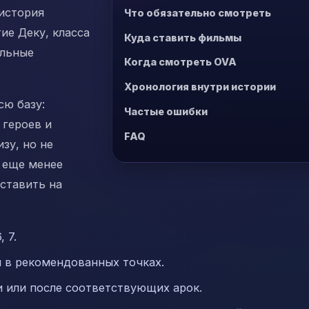
история
Что обязательно смотреть
ие Деку, класса
Куда ставить фильмы
ельные
Когда смотреть OVA
Хронология внутри истории
сю базу:
Частые ошибки
 героев и
FAQ
зу, но не
 еще менее
оставить на
 7.
 в рекомендованных точках.
и или после соответствующих арок.