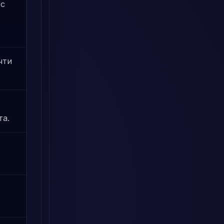
 с
чти
та.