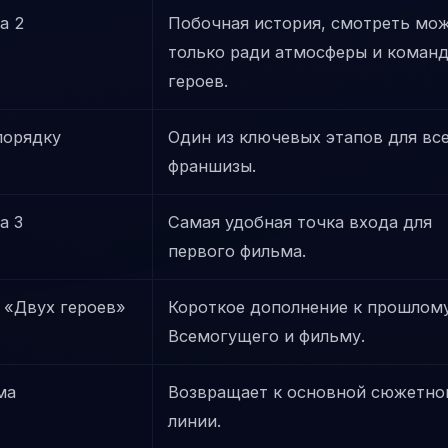
а 2
Побочная история, смотреть мо
только ради атмосферы и коман
героев.
порядку
Один из ключевых этапов для вс
франшизы.
а 3
Самая удобная точка входа для
первого фильма.
 «Двух героев»
Короткое дополнение к прошлом
Всемогущего и фильму.
ма
Возвращает к основной сюжетно
линии.