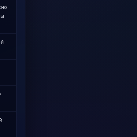
жно
ды
ей
у
й