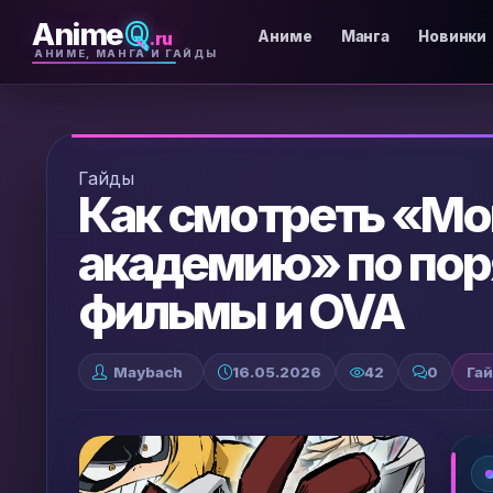
Anime
Q
.ru
Аниме
Манга
Новинки
АНИМЕ, МАНГА И ГАЙДЫ
Гайды
Как смотреть «Мо
академию» по пор
фильмы и OVA
Maybach
16.05.2026
42
0
Га