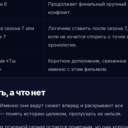
а 6
Продолжает финальный крупный
конфликт.
а сезона 7 или
Логичнее ставить после сезона 7,
а 7
если не хочется спорить о точке 
хронологии.
ма «Ты
Короткое дополнение, связанное
»
именно с этим фильмом.
, а что нет
 Именно они ведут сюжет вперед и раскрывают все
— понять историю целиком, пропускать их нельзя.
х основной сериал остается понятным, но они хорош