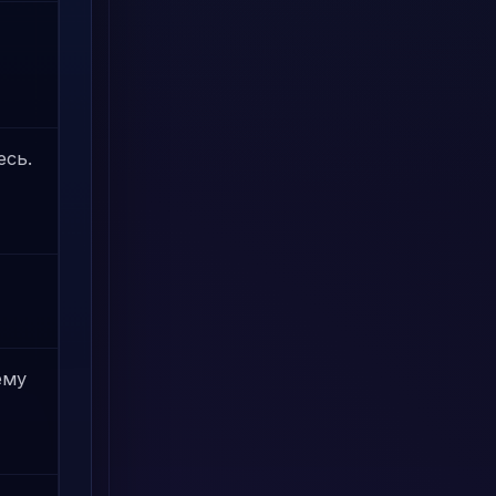
есь.
ему