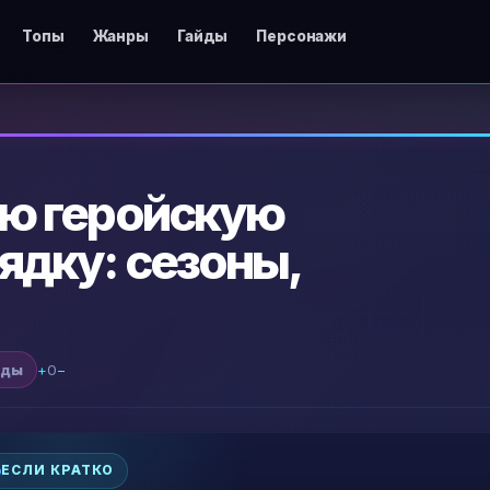
Топы
Жанры
Гайды
Персонажи
ю геройскую
ядку: сезоны,
йды
+
0
−
ЕСЛИ КРАТКО