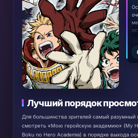
Ос
оч
ме
ос
бо
Лучший порядок просмо
Для большинства зрителей самый разумный
смотреть «Мою геройскую академию» (My He
Boku no Hero Academia) в порядке выхода ос