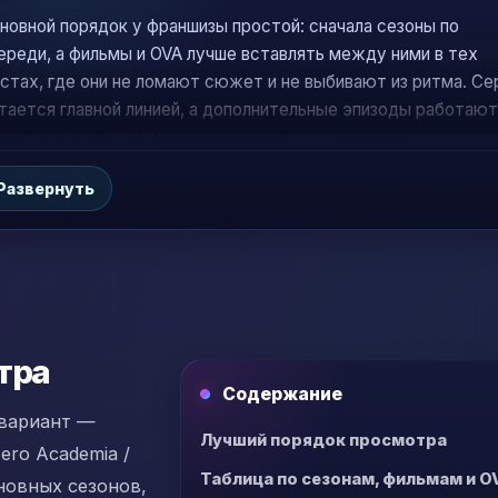
новной порядок у франшизы простой: сначала сезоны по
ереди, а фильмы и OVA лучше вставлять между ними в тех
стах, где они не ломают сюжет и не выбивают из ритма. Се
тается главной линией, а дополнительные эпизоды работают
нус к миру и героям.
Развернуть
тра
Содержание
 вариант —
Лучший порядок просмотра
ro Academia /
Таблица по сезонам, фильмам и O
новных сезонов,