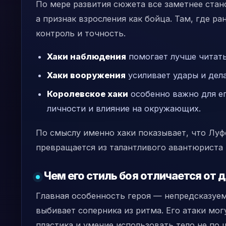
По мере развития сюжета все заметнее стано
а признак взросления как бойца. Там, где р
контроль и точность.
Хаки наблюдения
помогает лучше читать
Хаки вооружения
усиливает удары и дела
Королевское хаки
особенно важно для ег
личности и влияние на окружающих.
По смыслу именно хаки показывает, что Луф
превращается из талантливого авантюриста 
Чем его стиль боя отличается от 
Главная особенность героя — непредсказуем
выбивает соперника из ритма. Его атаки мог
пластика и умение использовать тело не по 