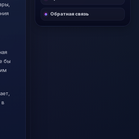
ары,
ения
Обратная связь
ная
е бы
ким
ает,
 в