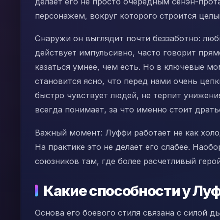
делает его не просто очередным сёнэн-прот
персонажем, вокруг которого строится целы
Снаружи он выглядит почти беззаботно: люб
действует импульсивно, часто говорит прям
казаться умнее, чем есть. Но в ключевые м
становится ясно, что перед нами очень цепк
быстро чувствует людей, не терпит унижени
всегда понимает, за что именно стоит драть
Важный момент: Луффи работает не как холо
На практике это не делает его слабее. Наоб
союзников там, где более расчетливый герой
Какие способности у Лу
Основа его боевого стиля связана с силой д