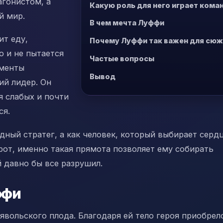
агонистом, а
Какую роль для него играет кома
й мир.
В чем мечта Луффи
ит еду,
Почему Луффи так важен для сю
о и не пытается
Частые вопросы
оменты
Вывод
ий лидер. Он
я слабых и почти
ся.
дный стратег, а как человек, который выбирает серд
орот, именно такая прямота позволяет ему собирать
 давно бы все разрушил.
ффи
ьявольского плода. Благодаря ей тело героя приобрел