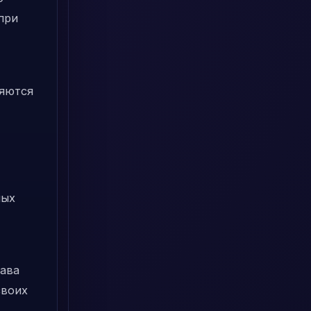
при
ряются
ных
рава
своих