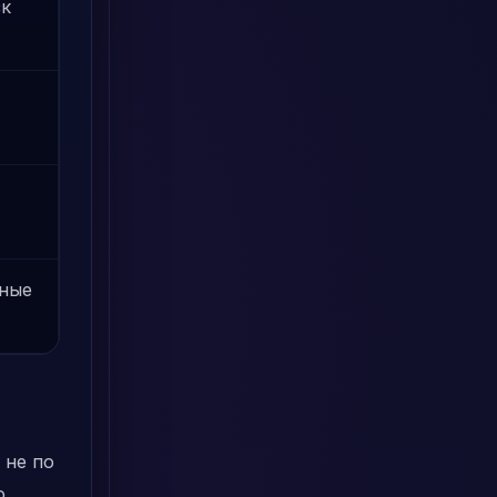
ск
тные
 не по
о