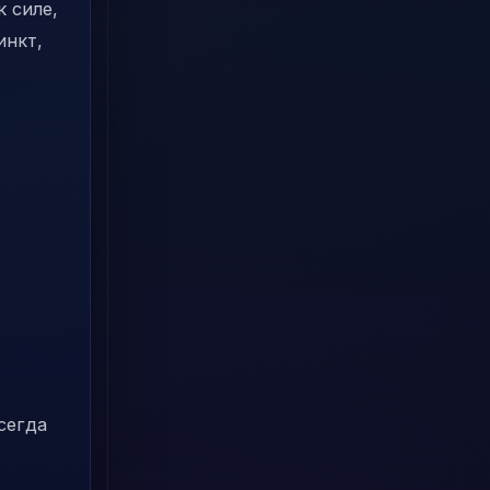
 силе,
инкт,
сегда