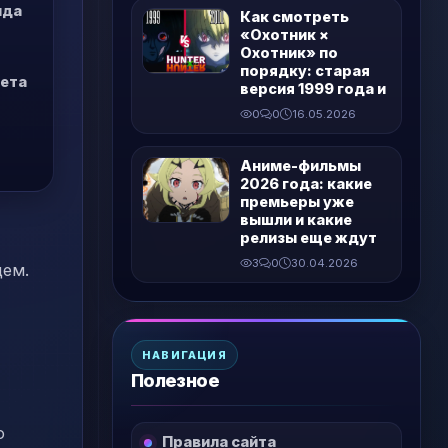
нда
Как смотреть
«Охотник ×
Охотник» по
порядку: старая
жета
версия 1999 года и
0
0
16.05.2026
Аниме-фильмы
2026 года: какие
премьеры уже
вышли и какие
релизы еще ждут
3
0
30.04.2026
цем.
НАВИГАЦИЯ
Полезное
о
Правила сайта