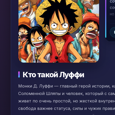
со
со
но
ис
по
пи
Кто такой Луффи
Монки Д. Луффи — главный герой истории, 
Соломенной Шляпы и человек, который с са
живет по очень простой, но жесткой внутрен
свобода важнее статуса, силы и чужих прави