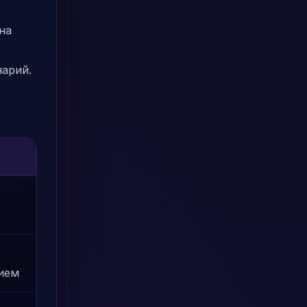
на
нарий.
ием