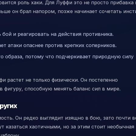
вится роль хаки. Для Луффи это не просто прибавка к
аньше он брал напором, позже начинает сочетать инст
 бой и реагировать на действия противника.
ет атаки опаснее против крепких соперников.
о образа, потому что подчеркивает природную силу
фи растет не только физически. Он постепенно
в фигуру, способную менять баланс сил в мире.
других
ость. Он редко выглядит изящно в бою, зато почти в
ут казаться хаотичными, но за этим стоит необычная
шаблону.