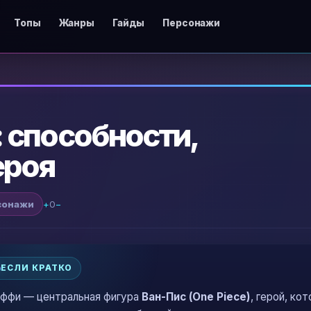
Топы
Жанры
Гайды
Персонажи
 способности,
ероя
сонажи
+
0
−
ЕСЛИ КРАТКО
ффи — центральная фигура
Ван-Пис (One Piece)
, герой, ко