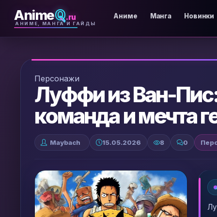
Anime
Q
.ru
Аниме
Манга
Новинки
АНИМЕ, МАНГА И ГАЙДЫ
Персонажи
Луффи из Ван-Пис:
команда и мечта г
Maybach
15.05.2026
8
0
Пер
Лу