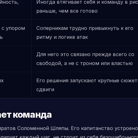
йность,
Иногда втягивает себя и команду в ри
раньше, чем все готово
 с упором
Соперникам трудно привыкнуть к его
ь
ритму и логике атак
Для него это связано прежде всего со
свободой, а не с троном или властью
ых
Его решения запускают крупные сюже
сдвиги
ает команда
иратов Соломенной Шляпы. Его капитанство устроено
лирует каждый шаг, не строит из себя безошибочног