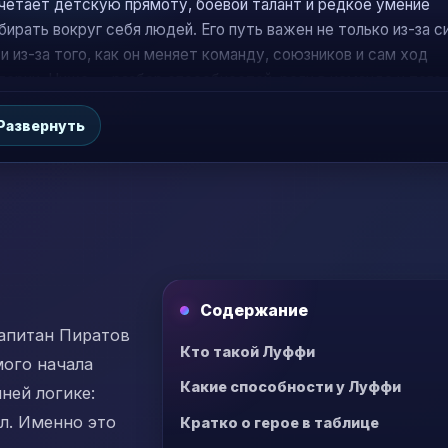
четает детскую прямоту, боевой талант и редкое умение
бирать вокруг себя людей. Его путь важен не только из-за с
 и из-за того, как он меняет команду, союзников и сам ход
тории. Ниже — разбор способностей, роли в команде и того,
чему его мечта значит больше, чем обычная цель стать кор
Развернуть
ратов.
Содержание
капитан Пиратов
Кто такой Луффи
мого начала
Какие способности у Луффи
ней логике:
л. Именно это
Кратко о герое в таблице