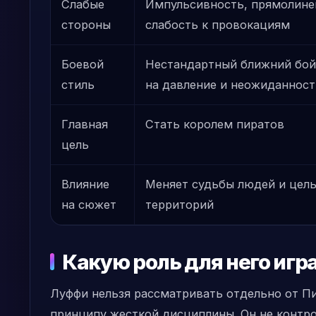
Слабые
Импульсивность, прямолине
стороны
слабость к провокациям
Боевой
Нестандартный ближний бой
стиль
на давление и неожиданност
Главная
Стать королем пиратов
цель
Влияние
Меняет судьбы людей и цел
на сюжет
территорий
Какую роль для него игр
Луффи нельзя рассматривать отдельно от П
принципу жесткой дисциплины. Он не контро