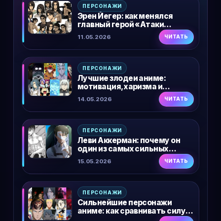
ПЕРСОНАЖИ
Эрен Йегер: как менялся
главный герой «Атаки
титанов»
11.05.2026
ЧИТАТЬ
ПЕРСОНАЖИ
Лучшие злодеи аниме:
мотивация, харизма и
влияние на сюжет
14.05.2026
ЧИТАТЬ
ПЕРСОНАЖИ
Леви Аккерман: почему он
один из самых сильных
бойцов в аниме
15.05.2026
ЧИТАТЬ
ПЕРСОНАЖИ
Сильнейшие персонажи
аниме: как сравнивать силу
героев без споров ради