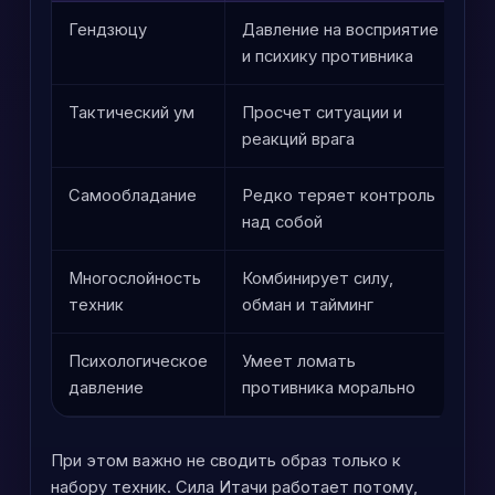
Гендзюцу
Давление на восприятие
С
и психику противника
б
Тактический ум
Просчет ситуации и
Д
реакций врага
б
Самообладание
Редко теряет контроль
П
над собой
в
Многослойность
Комбинирует силу,
О
техник
обман и тайминг
п
Психологическое
Умеет ломать
У
давление
противника морально
При этом важно не сводить образ только к
набору техник. Сила Итачи работает потому,