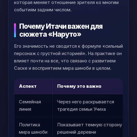
которая меняет отношение зрителя ко многим
событиям задним числом.
Почему Итачи важен для
сюжета «Наруто»
Его значимость не сводится к формуле «сильный
персонаж с грустной историей». На практике он
влияет почти на все, что связано с развитием
Саске и восприятием мира шиноби в целом.
Аспект
Почему это важно
К
Семейная
Через него раскрывается
О
линия
трагедия семьи Учиха
м
Политика
Показывает темную сторону
Р
мира шиноби
решений деревни
л