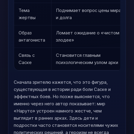
Тема
Поднимает вопрос цены мира
Д
жертвы
и долга
н
Образ
Ломает ожидание о «чистом
М
антагониста
злодее»
с
Связь с
Становится главным
З
Саске
психологическим узлом арки
о
Сначала зрителю кажется, что это фигура,
существующая в истории ради боли Саске и
эффектных боев. Но позже выясняется, что
именно через него автор показывает: мир
«Наруто» устроен намного жестче, чем
выглядит в ранних арках. Здесь дети и
подростки часто становятся носителями чужих
политических решений, а героизм не всегда