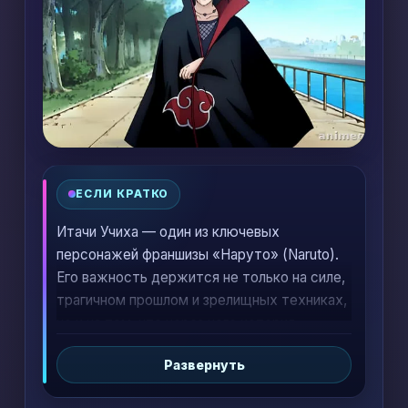
ЕСЛИ КРАТКО
Итачи Учиха — один из ключевых
персонажей франшизы «Наруто» (Naruto).
Его важность держится не только на силе,
трагичном прошлом и зрелищных техниках,
но и на том, что через него история
раскрывает темы долга, лжи, цены мира,
Развернуть
семьи и последствий решений взрослых
для следующего поколения. В материале