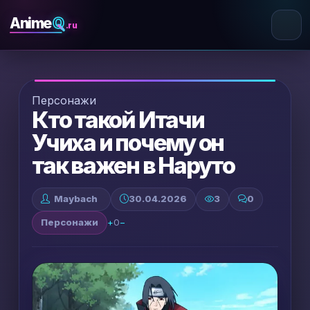
Q
Anime
.ru
Персонажи
Кто такой Итачи
Учиха и почему он
так важен в Наруто
Maybach
30.04.2026
3
0
Персонажи
+
0
−