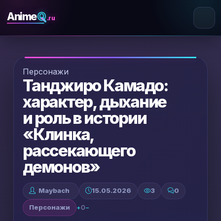
Q
Anime
.ru
Персонажи
Танджиро Камадо:
характер, дыхание
и роль в истории
«Клинка,
рассекающего
демонов»
Maybach
15.05.2026
3
0
Персонажи
+
0
−