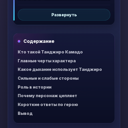
его путь в
Клинке, рассекающем демонов
(Demon Slayer: Kimetsu no Yaiba)
Развернуть
воспринимается не как набор боев, а как
история человека, который остается
человечным даже рядом с чудовищами.
Ниже — разбор характера, дыхания,
Содержание
боевого роста и того, почему без него вся
история работала бы иначе.
Кто такой Танджиро Камадо
Главные черты характера
Какое дыхание использует Танджиро
Сильные и слабые стороны
Роль в истории
Почему персонаж цепляет
Короткие ответы по герою
Вывод