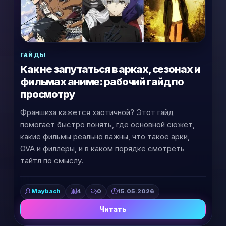
ГАЙДЫ
Как не запутаться в арках, сезонах и
фильмах аниме: рабочий гайд по
просмотру
Франшиза кажется хаотичной? Этот гайд
помогает быстро понять, где основной сюжет,
какие фильмы реально важны, что такое арки,
OVA и филлеры, и в каком порядке смотреть
тайтл по смыслу.
Maybach
4
0
15.05.2026
Читать