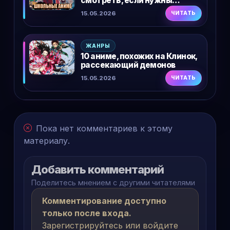
смотреть, если нужны
повседневность, комедия и
15.05.2026
ЧИТАТЬ
драма
ЖАНРЫ
10 аниме, похожих на Клинок,
рассекающий демонов
15.05.2026
ЧИТАТЬ
Пока нет комментариев к этому
материалу.
Добавить комментарий
Поделитесь мнением с другими читателями
Комментирование доступно
только после входа.
Зарегистрируйтесь или войдите