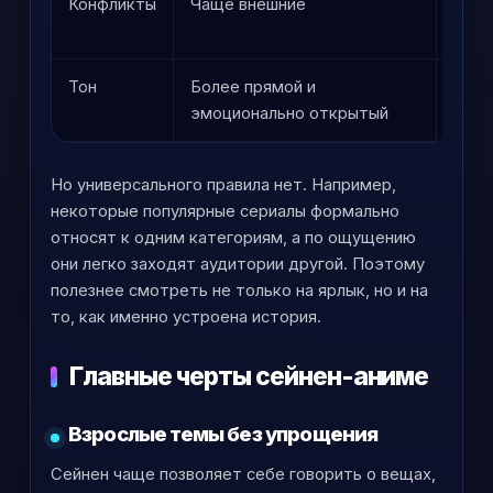
Конфликты
Чаще внешние
Част
одно
Тон
Более прямой и
Боле
эмоционально открытый
неод
Но универсального правила нет. Например,
некоторые популярные сериалы формально
относят к одним категориям, а по ощущению
они легко заходят аудитории другой. Поэтому
полезнее смотреть не только на ярлык, но и на
то, как именно устроена история.
Главные черты сейнен-аниме
Взрослые темы без упрощения
Сейнен чаще позволяет себе говорить о вещах,