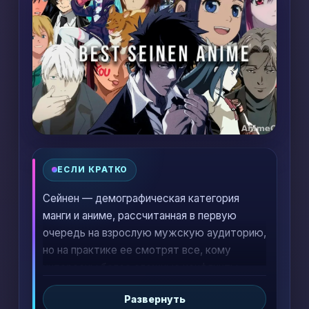
ЕСЛИ КРАТКО
Сейнен — демографическая категория
манги и аниме, рассчитанная в первую
очередь на взрослую мужскую аудиторию,
но на практике ее смотрят все, кому
интересны более сложные конфликты,
неоднозначные герои, жесткие темы и
Развернуть
зрелая драматургия. Это не отдельный