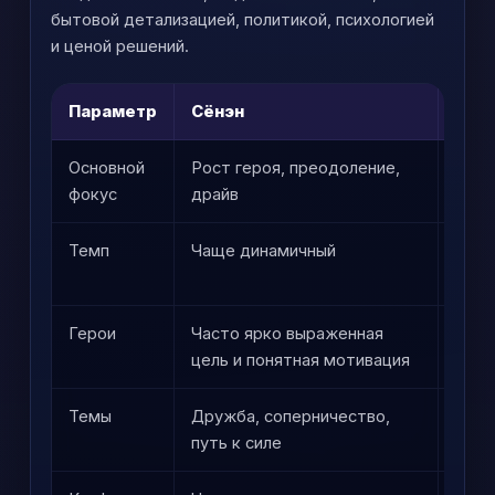
бытовой детализацией, политикой, психологией
и ценой решений.
Параметр
Сёнэн
Сей
Основной
Рост героя, преодоление,
Слож
фокус
драйв
внут
Темп
Чаще динамичный
Може
смыс
Герои
Часто ярко выраженная
Нере
цель и понятная мотивация
псих
Темы
Дружба, соперничество,
Трав
путь к силе
отчу