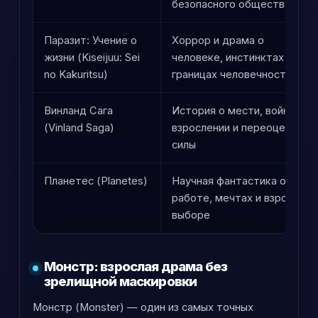
безопасного общества
Паразит: Учение о
Хоррор и драма о
жизни (Kiseijuu: Sei
человеке, инстинктах и
no Kakuritsu)
границах человечности
Винланд Сага
История о мести, войне,
(Vinland Saga)
взрослении и переоценке
силы
Планетес (Planetes)
Научная фантастика о
работе, мечтах и взрослом
выборе
Монстр: взрослая драма без
зрелищной маскировки
Монстр (Monster) — один из самых точных