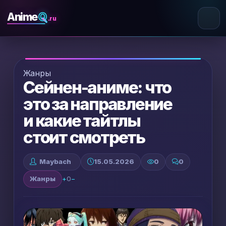
Q
Anime
.ru
Жанры
Сейнен-аниме: что
это за направление
и какие тайтлы
стоит смотреть
Maybach
15.05.2026
0
0
Жанры
+
0
−