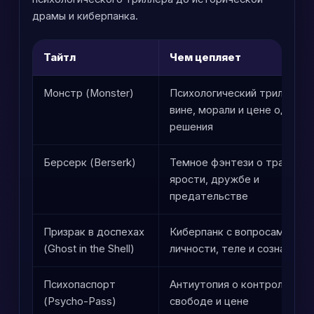
драмы и киберпанка.
Тайтл
Чем цепляет
Монстр (Monster)
Психологический триллер о
вине, морали и цене одного
решения
Берсерк (Berserk)
Темное фэнтези о травме,
ярости, дружбе и
предательстве
Призрак в доспехах
Киберпанк с вопросами о
(Ghost in the Shell)
личности, теле и сознании
Психопаспорт
Антиутопия о контроле,
(Psycho-Pass)
свободе и цене