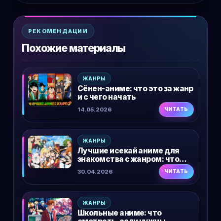
РЕКОМЕНДАЦИИ
Похожие материалы
ЖАНРЫ
Сёнен-аниме: что это за жанр
и с чего начать
14.05.2026
ЧИТАТЬ
ЖАНРЫ
Лучшие исекай аниме для
знакомства с жанром: что
посмотреть сначала
30.04.2026
ЧИТАТЬ
ЖАНРЫ
Школьные аниме: что