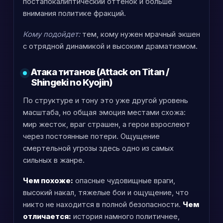
постапокалиптический оттенок и больше
внимания политике фракций.
Кому подойдет:
тем, кому нужен мрачный экшен
с отрядной динамикой и высоким драматизмом.
Атака титанов (Attack on Titan /
Shingeki no Kyojin)
По структуре и тону это уже другой уровень
масштаба, но общая эмоция местами схожа:
мир жесток, враг страшен, а герои взрослеют
через постоянные потери. Ощущение
смертельной угрозы здесь одно из самых
сильных в жанре.
Чем похоже:
опасные чудовищные враги,
высокий накал, тяжелые бои и ощущение, что
никто не находится в полной безопасности.
Чем
отличается:
история намного политичнее,