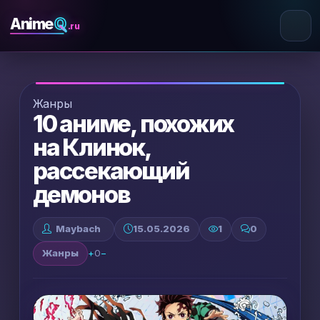
Q
Anime
.ru
Жанры
10 аниме, похожих
на Клинок,
рассекающий
демонов
Maybach
15.05.2026
1
0
Жанры
+
0
−