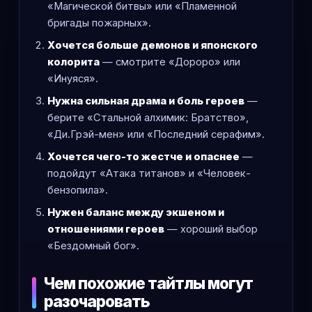
«Магической битвы» или «Пламенной
бригады пожарных».
Хочется больше демонов и японского
колорита
— смотрите «Дороро» или
«Инуяся».
Нужна сильная драма и боль героев
—
берите «Стальной алхимик: Братство»,
«Ди.Грэй-мен» или «Последний серафим».
Хочется чего-то жестче и опаснее
—
подойдут «Атака титанов» и «Человек-
бензопила».
Нужен баланс между экшеном и
отношениями героев
— хороший выбор
«Бездомный бог».
Чем похожие тайтлы могут
разочаровать