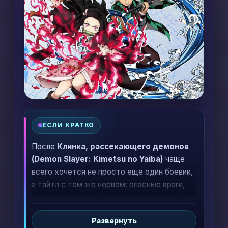
ЕСЛИ КРАТКО
После
Клинка, рассекающего демонов
(Demon Slayer: Kimetsu no Yaiba)
чаще
всего хочется не просто еще один боевик,
а тайтл с тем же нервом: опасные враги,
яркая постановка боев, эмоциональный
герой и ощущение, что каждая схватка
Развернуть
что-то меняет. Ниже — подборка аниме,