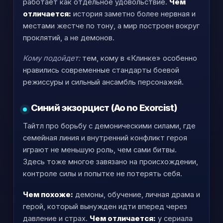
работает как отдельное удовольствие.
Чем
отличается:
история заметно более нервная и
местами жестче по тону, а мир построен вокруг
проклятий, а не демонов.
Кому подойдет:
тем, кому в «Клинке» особенно
нравились современные стандарты боевой
режиссуры и сильный ансамбль персонажей.
Синий экзорцист (Ao no Exorcist)
Тайтл про борьбу с демоническими силами, где
семейная линия и внутренний конфликт героя
играют не меньшую роль, чем сами битвы.
Здесь тоже многое завязано на происхождении,
контроле силы и попытке не потерять себя.
Чем похоже:
демоны, обучение, личная драма и
герой, который вынужден идти вперед через
давление и страх.
Чем отличается:
у сериала