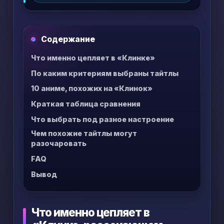
которые дают похожее чувство, но
работают по-разному: через мрак, драму,
экшен, командную динамику или охоту на
Содержание
монстров.
Что именно цепляет в «Клинке»
По каким критериям выбраны тайтлы
10 аниме, похожих на «Клинок»
Краткая таблица сравнения
Что выбрать под разное настроение
Чем похожие тайтлы могут
разочаровать
FAQ
Вывод
Что именно цепляет в