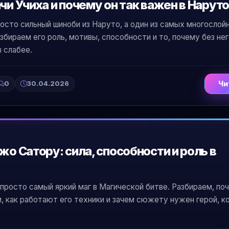
чи Учиха и почему он так важен в Наруто
осто сильный шиноби из Наруто, а один из самых многослой
збираем его роль, мотивы, способности и то, почему без не
 слабее.
0
30.04.2026
Чи
жо Сатору: сила, способности и роль в
росто самый яркий маг в Магической битве. Разбираем, по
, как работают его техники и зачем сюжету нужен герой, к