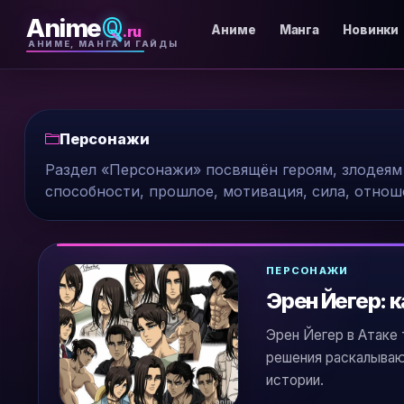
Anime
Q
.ru
Аниме
Манга
Новинки
АНИМЕ, МАНГА И ГАЙДЫ
Персонажи
Раздел «Персонажи» посвящён героям, злодеям 
способности, прошлое, мотивация, сила, отнош
ПЕРСОНАЖИ
Эрен Йегер: 
Эрен Йегер в Атаке 
решения раскалывают
истории.