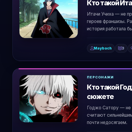
Кто такой Ита
Итачи Учиха — не пр
героев франшизы. Ра
история работала бы
Maybach
3
ПЕРСОНАЖИ
Кто такой Год
сюжете
Годжо Сатору — не п
считают сильнейшим
почти недосягаем.