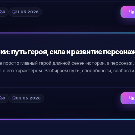
0
11.05.2026
Чи
и: путь героя, сила и развитие персона
 просто главный герой длинной сёнэн-истории, а персонаж,
 с его характером. Разбираем путь, способности, слабости 
0
03.05.2026
Чи