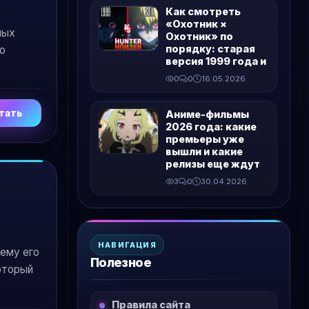
Как смотреть
«Охотник ×
ных
Охотник» по
порядку: старая
го
версия 1999 года и
0
0
16.05.2026
тать
Аниме-фильмы
2026 года: какие
премьеры уже
вышли и какие
релизы еще ждут
3
0
30.04.2026
НАВИГАЦИЯ
чему его
Полезное
оторый
Правила сайта