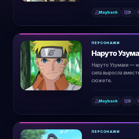
Maybach
3
ПЕРСОНАЖИ
Наруто Узумак
Наруто Узумаки — не
сила выросла вместе
сюжете.
Maybach
3
ПЕРСОНАЖИ