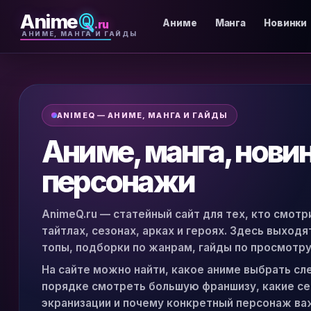
Anime
Q
.ru
Аниме
Манга
Новинки
АНИМЕ, МАНГА И ГАЙДЫ
ANIMEQ — АНИМЕ, МАНГА И ГАЙДЫ
Аниме, манга, нови
персонажи
AnimeQ.ru — статейный сайт для тех, кто смотр
тайтлах, сезонах, арках и героях. Здесь выход
топы, подборки по жанрам, гайды по просмотру
На сайте можно найти, какое аниме выбрать сл
порядке смотреть большую франшизу, какие сер
экранизации и почему конкретный персонаж ва