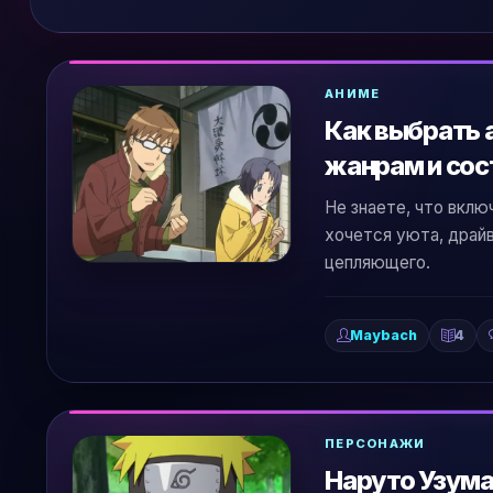
АНИМЕ
Как выбрать 
жанрам и со
Не знаете, что вкл
хочется уюта, драйв
цепляющего.
Maybach
4
ПЕРСОНАЖИ
Наруто Узумак