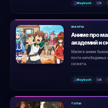
Maybach
5
ЖАНРЫ
Аниме про ма
академий и с
Магия в аниме бывае
почти непобедимых г
сюжета.
Maybach
6
ТОПЫ