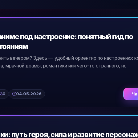
аниме под настроение: понятный гид по
стояниям
ючить вечером? Здесь — удобный ориентир по настроению: к
а, мрачной драмы, романтики или чего-то странного, но
0
04.05.2026
Чи
и: путь героя, сила и развитие персона