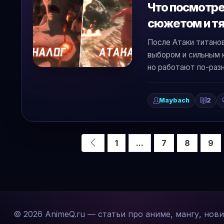
Что посмотре
сюжетом и т
После Атаки титанов
выбором и сильным 
но работают по-раз
Maybach
2
1
...
7
8
9
© 2026 AnimeQ.ru — статьи про аниме, мангу, нов