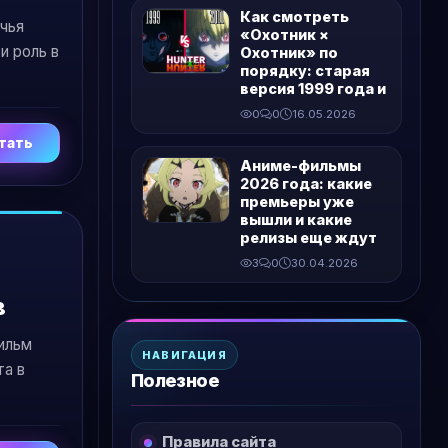
Как смотреть
 чья
«Охотник ×
и роль в
Охотник» по
порядку: старая
версия 1999 года и
0
0
16.05.2026
тать
Аниме-фильмы
2026 года: какие
премьеры уже
вышли и какие
релизы еще ждут
3
0
30.04.2026
в
ильм
НАВИГАЦИЯ
та в
Полезное
Правила сайта