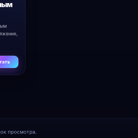
ьным
ным
яжение,
тать
док просмотра.