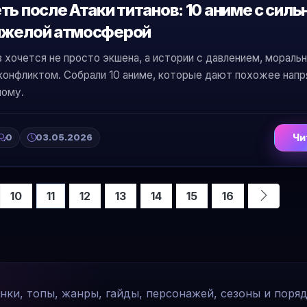
ть после Атаки титанов: 10 аниме с сил
яжелой атмосферой
 хочется не просто экшена, а истории с давлением, мораль
конфликтом. Собрали 10 аниме, которые дают похожее напр
ному.
0
03.05.2026
Чи
10
11
12
13
14
15
16
инки, топы, жанры, гайды, персонажей, сезоны и поря