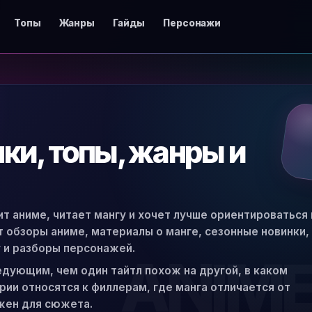
Топы
Жанры
Гайды
Персонажи
нки, топы, жанры и
ит аниме, читает мангу и хочет лучше ориентироваться 
ят обзоры аниме, материалы о манге, сезонные новинки,
 и разборы персонажей.
едующим, чем один тайтл похож на другой, в каком
ии относятся к филлерам, где манга отличается от
жен для сюжета.