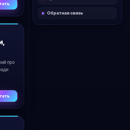
тать
Обратная связь
и,
рий про
ради
тать