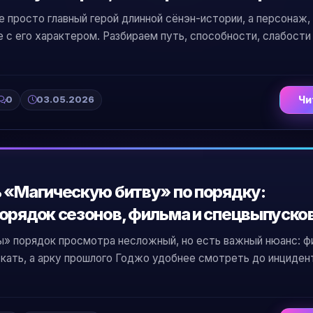
 просто главный герой длинной сёнэн-истории, а персонаж,
 с его характером. Разбираем путь, способности, слабости 
0
03.05.2026
Чи
 «Магическую битву» по порядку:
орядок сезонов, фильма и спецвыпуско
ы» порядок просмотра несложный, но есть важный нюанс: ф
кать, а арку прошлого Годжо удобнее смотреть до инциден