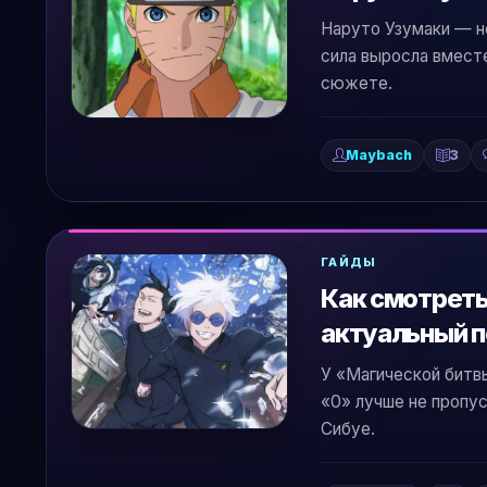
Наруто Узумаки — не
сила выросла вместе
сюжете.
Maybach
3
ГАЙДЫ
Как смотреть
актуальный п
У «Магической битв
«0» лучше не пропус
Сибуе.