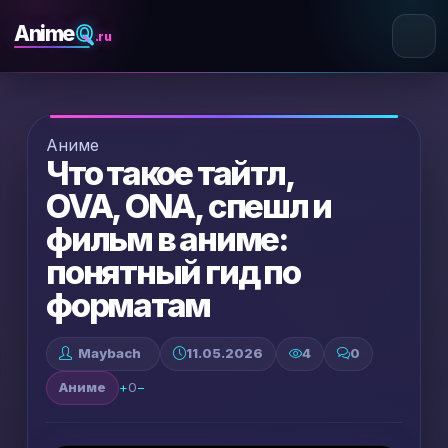
Q
Anime
.ru
Аниме
Что такое тайтл,
OVA, ONA, спешл и
фильм в аниме:
понятный гид по
форматам
Maybach
11.05.2026
4
0
Аниме
+
0
−