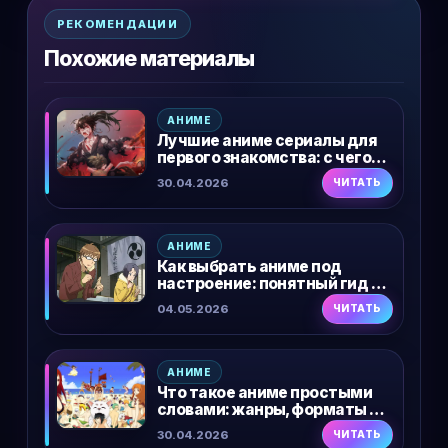
РЕКОМЕНДАЦИИ
Похожие материалы
АНИМЕ
Лучшие аниме сериалы для
первого знакомства: с чего
начать новичку
30.04.2026
ЧИТАТЬ
АНИМЕ
Как выбрать аниме под
настроение: понятный гид по
жанрам и состояниям
04.05.2026
ЧИТАТЬ
АНИМЕ
Что такое аниме простыми
словами: жанры, форматы и с
чего начать
30.04.2026
ЧИТАТЬ