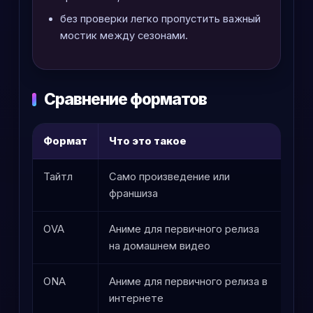
без проверки легко пропустить важный
мостик между сезонами.
Сравнение форматов
Формат
Что это такое
Что
Тайтл
Само произведение или
Это
франшиза
тип
OVA
Аниме для первичного релиза
Мож
на домашнем видео
пол
ONA
Аниме для первичного релиза в
Быв
интернете
пол