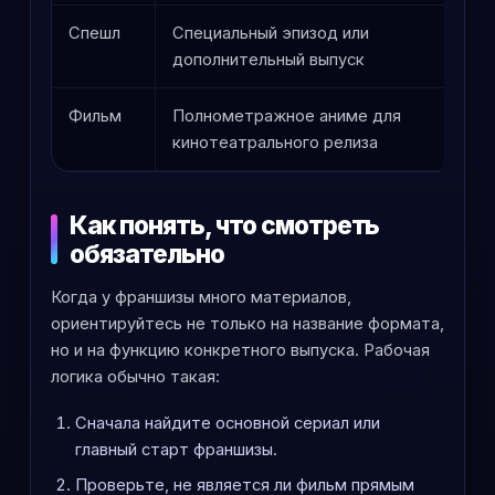
Спешл
Специальный эпизод или
Его
дополнительный выпуск
фра
Фильм
Полнометражное аниме для
Мож
кинотеатрального релиза
пер
Как понять, что смотреть
обязательно
Когда у франшизы много материалов,
ориентируйтесь не только на название формата,
но и на функцию конкретного выпуска. Рабочая
логика обычно такая:
Сначала найдите основной сериал или
главный старт франшизы.
Проверьте, не является ли фильм прямым