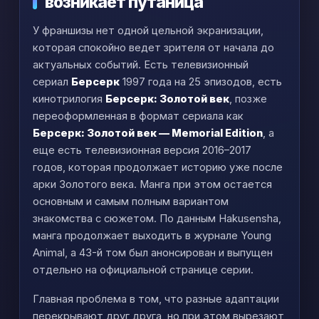
возникает путаница
У франшизы нет одной цельной экранизации,
которая спокойно ведет зрителя от начала до
актуальных событий. Есть телевизионный
сериал
Берсерк
1997 года на 25 эпизодов, есть
кинотрилогия
Берсерк: Золотой век
, позже
переоформленная в формат сериала как
Берсерк: Золотой век — Memorial Edition
, а
еще есть телевизионная версия 2016–2017
годов, которая продолжает историю уже после
арки Золотого века. Манга при этом остается
основным и самым полным вариантом
знакомства с сюжетом. По данным Hakusensha,
манга продолжает выходить в журнале Young
Animal, а 43-й том был анонсирован и выпущен
отдельно на официальной странице серии.
Главная проблема в том, что разные адаптации
перекрывают друг друга, но при этом вырезают