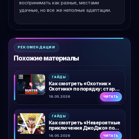
воспринимать как разные, местами
удачные, но все же неполные адаптации.
РЕКОМЕНДАЦИИ
Похожие материалы
ГАЙДЫ
Как смотреть «Охотник ×
Охотник» по порядку: старая
версия 1999 года и ремейк
16.05.2026
ЧИТАТЬ
2011-го
ГАЙДЫ
Как смотреть «Невероятные
приключения ДжоДжо» по
порядку: все части и
16.05.2026
ЧИТАТЬ
правильная