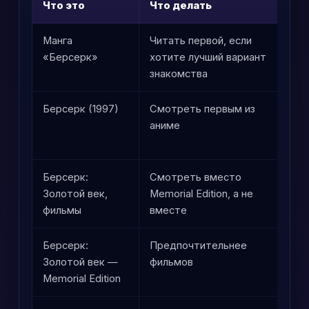
Что это
Что делать
Ко
Манга
Читать первой, если
Са
«Берсерк»
хотите лучший вариант
кр
знакомства
Берсерк (1997)
Смотреть первым из
Хо
аниме
то
ис
Берсерк:
Смотреть вместо
Эт
Золотой век,
Memorial Edition, а не
фильмы
вместе
Берсерк:
Предпочтительнее
По
Золотой век —
фильмов
те
Memorial Edition