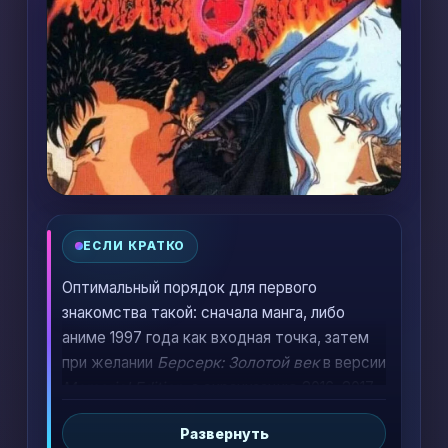
ЕСЛИ КРАТКО
Оптимальный порядок для первого
знакомства такой: сначала манга, либо
аниме 1997 года как входная точка, затем
при желании
Берсерк: Золотой век
в версии
Memorial Edition
, а экранизацию 2016–2017
стоит смотреть уже после понимания
Развернуть
контекста. Фильмы и Memorial Edition