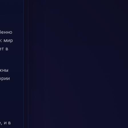
бенно
е: мир
ет в
ажны
ории
, и в