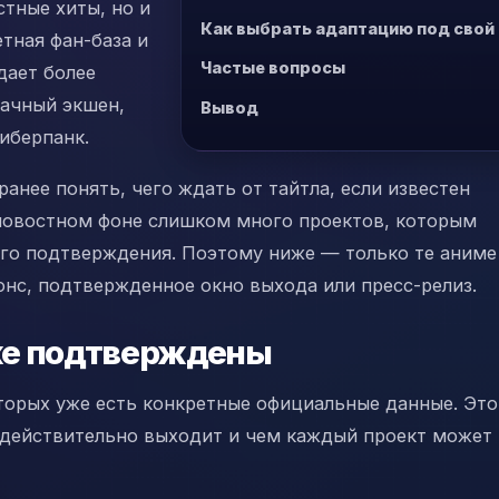
стные хиты, но и
Как выбрать адаптацию под свой
етная фан-база и
Частые вопросы
дает более
рачный экшен,
Вывод
иберпанк.
ранее понять, чего ждать от тайтла, если известен
 новостном фоне слишком много проектов, которым
го подтверждения. Поэтому ниже — только те аниме
онс, подтвержденное окно выхода или пресс-релиз.
же подтверждены
торых уже есть конкретные официальные данные. Это
то действительно выходит и чем каждый проект может