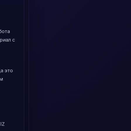
бота
риал с
а это
ом
IZ