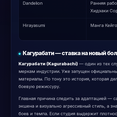
Dandelion
Ранняя рабо
Хидэаки Со
Hirayasumi
Манга Кейг
Кагурабати — ставка на новый бо
Кагурабати (Kagurabachi)
— один из тех сл
меркам индустрии. Уже запущен официальный
материалы. По тону это история, которая де
боевую режиссуру.
Главная причина следить за адаптацией — с
экшена и визуально агрессивный стиль, а зн
боев и темпа. Если студия выдержит плотнос