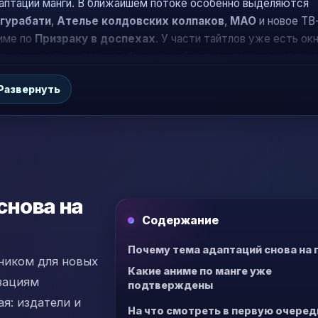
аптации манги. В ближайшем потоке особенно выделяются
гурабати
,
Ателье колдовских колпаков
,
MAO
и новое ТВ
име по
Призраку в доспехах
. У части тайтлов уже есть ок
лиза, у части — только официальный анонс и первые материа
жный момент: ниже собраны именно проекты с
Развернуть
дтвержденным статусом, без фанатских догадок.
снова на
Содержание
Почему тема адаптаций снова на 
ником для новых
Какие аниме по манге уже
изациям
подтверждены
я: издатели и
На что смотреть в первую очеред