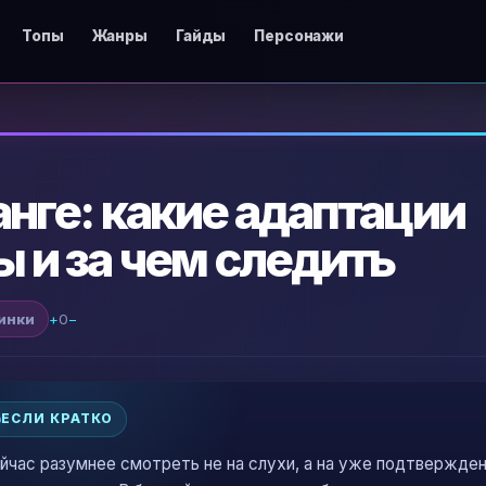
Топы
Жанры
Гайды
Персонажи
нге: какие адаптации
 и за чем следить
инки
+
0
−
ЕСЛИ КРАТКО
йчас разумнее смотреть не на слухи, а на уже подтвержде