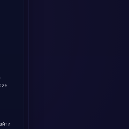
а
026
зайти