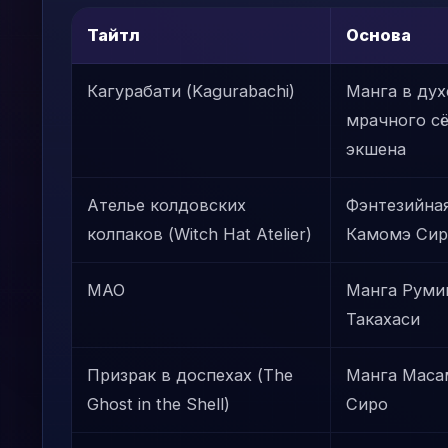
Тайтл
Основа
Кагурабати (Kagurabachi)
Манга в дух
мрачного сё
экшена
Ателье колдовских
Фэнтезийна
колпаков (Witch Hat Atelier)
Камомэ Сир
MAO
Манга Руми
Такахаси
Призрак в доспехах (The
Манга Маса
Ghost in the Shell)
Сиро