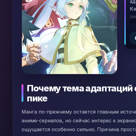
ад
Ка
ан
ре
Ва
по
Почему тема адаптаций 
пике
Манга по-прежнему остается главным источ
аниме-сериалов, но сейчас интерес к экран
ощущается особенно сильно. Причина проста