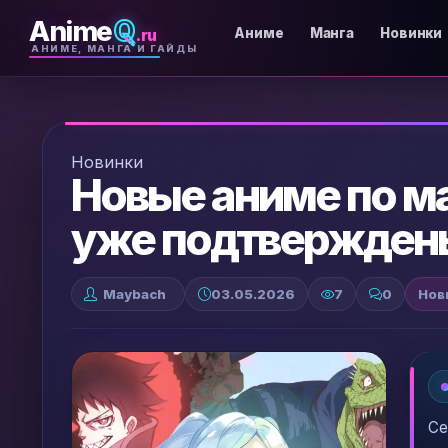
Anime
Q
.ru
Аниме
Манга
Новинки
АНИМЕ, МАНГА И ГАЙДЫ
Новинки
Новые аниме по ма
уже подтверждены
Maybach
03.05.2026
7
0
Нов
Се