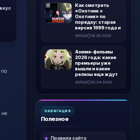
Как смотреть
 вкус
«Охотник ×
Охотник» по
порядку: старая
версия 1999 года и
0
0
16.05.2026
Аниме-фильмы
2026 года: какие
премьеры уже
вышли и какие
 по
релизы еще ждут
3
0
30.04.2026
НАВИГАЦИЯ
 не
Полезное
Правила сайта