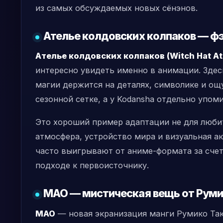
из самых обсуждаемых новых сёнэнов.
Ателье колдовских колпаков — фэн
Ателье колдовских колпаков (Witch Hat Ate
интересно увидеть именно в анимации. Здесь
магии держится на деталях, символике и ощ
сезонной сетке, а у Kodansha отдельно упом
Это хороший пример адаптации не для любит
атмосфера, устройство мира и визуальная ак
часто выигрывают от аниме-формата за счет
подходе к первоисточнику.
MAO — мистическая вещь от Руми
MAO
— новая экранизация манги Румико Така