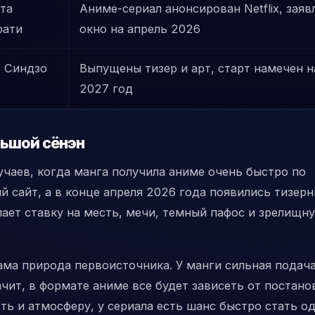
та
Аниме-сериал анонсирован Netflix, заяв
рати
окно на апрель 2026
о Синдзо
Выпущены тизер и арт, старт намечен н
2027 год
льшой сёнэн
учаев, когда манга получила аниме очень быстро по
 сайт, а в конце апреля 2026 года появились тизер
лает ставку на месть, мечи, темный пафос и зрелищн
ама природа первоисточника. У манги сильная подач
ачит, в формате аниме все будет зависеть от постано
ть и атмосферу, у сериала есть шанс быстро стать о