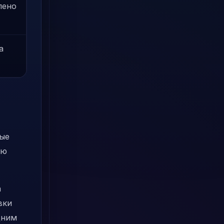
лено
а
ные
ую
а
вки
дним