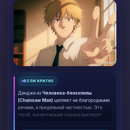
ЕСЛИ КРАТКО
Денджи из
Человека-бензопилы
(Chainsaw Man)
цепляет не благородными
речами, а предельной честностью. Это
герой, чья мотивация сначала выглядит
примитивной, но именно из нее вырастает
один из самых живых и болезненных