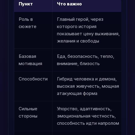
Пункт
Что важно
П
Роль в
Главный герой, через
З
сюжете
которого история
из
показывает цену выживания,
к
желания и свободы
ж
Базовая
Еда, безопасность, тепло,
П
мотивация
внимание, близость
п
Способности
Гибрид человека и демона,
Б
высокая живучесть, мощная
у
атакующая форма
Сильные
Упорство, адаптивность,
Д
стороны
эмоциональная честность,
у
способность идти напролом