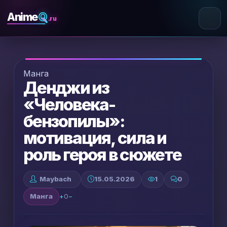
Q
Anime
.ru
Манга
Денджи из
«Человека-
бензопилы»:
мотивация, сила и
роль героя в сюжете
Maybach
15.05.2026
1
0
Манга
+
0
−