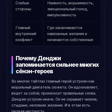
Слабые
Наивность, внушаемость,
У
стороны
эмоциональный голод,
м
импульсивность
Главный
Где заканчиваются
Э
внутренний
навязанные желания и
б
конфликт
начинаются собственные
Почему Денджи
запоминается сильнее многих
сёнэн-героев
Во многих тайтлах главный герой устроен как
моральный двигатель сюжета. Он вдохновляет,
ведет за собой, произносит правильные слова.
Денджи устроен иначе. Он не скрывает низкие,
стыдные, неловкие желания. И в этом есть
редкая честность.