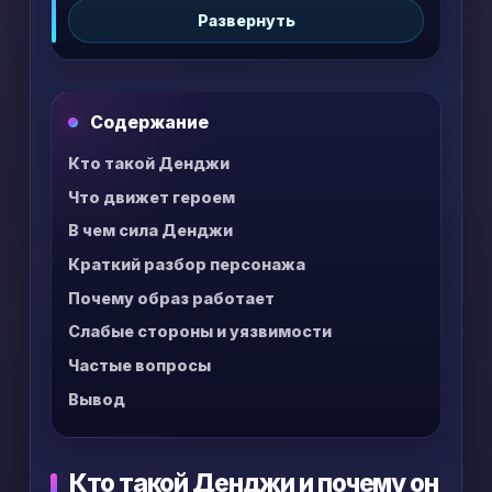
Развернуть
образов в современном сёнэне. Ниже —
разбор его характера, способностей,
внутренних конфликтов и того, почему он
так важен для всей истории. В тексте есть
Содержание
умеренные сюжетные спойлеры по аниме и
общие детали по манге.
Кто такой Денджи
Что движет героем
В чем сила Денджи
Краткий разбор персонажа
Почему образ работает
Слабые стороны и уязвимости
Частые вопросы
Вывод
Кто такой Денджи и почему он