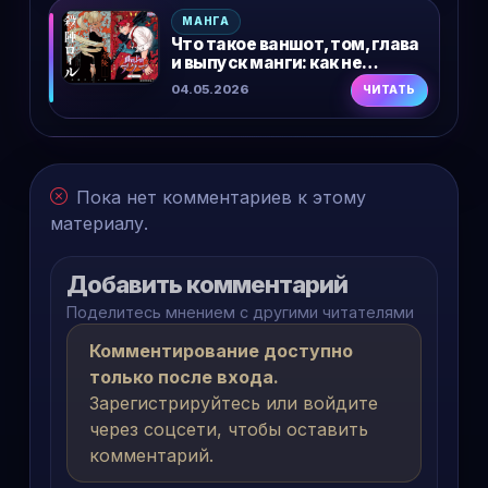
МАНГА
Что такое ваншот, том, глава
и выпуск манги: как не
путаться в терминах
04.05.2026
ЧИТАТЬ
Пока нет комментариев к этому
материалу.
Добавить комментарий
Поделитесь мнением с другими читателями
Комментирование доступно
только после входа.
Зарегистрируйтесь или войдите
через соцсети, чтобы оставить
комментарий.