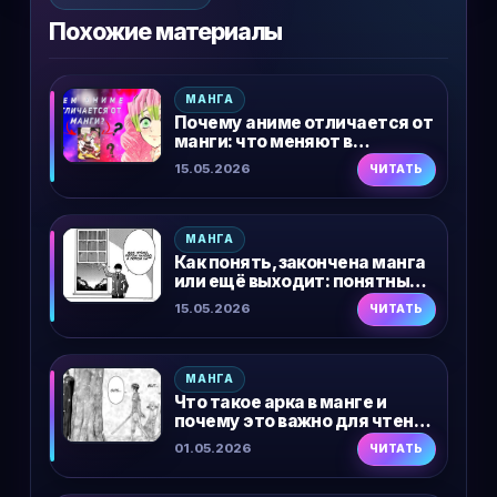
Похожие материалы
МАНГА
Почему аниме отличается от
манги: что меняют в
экранизации и почему это
15.05.2026
ЧИТАТЬ
нормально
МАНГА
Как понять, закончена манга
или ещё выходит: понятный
гайд
15.05.2026
ЧИТАТЬ
МАНГА
Что такое арка в манге и
почему это важно для чтения
сюжета
01.05.2026
ЧИТАТЬ