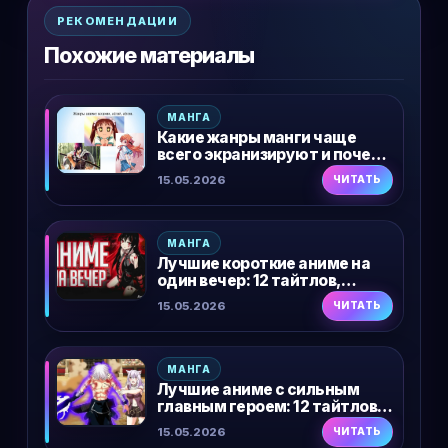
РЕКОМЕНДАЦИИ
Похожие материалы
МАНГА
Какие жанры манги чаще
всего экранизируют и почему
именно они
15.05.2026
ЧИТАТЬ
МАНГА
Лучшие короткие аниме на
один вечер: 12 тайтлов,
которые можно посмотреть
15.05.2026
ЧИТАТЬ
залпом
МАНГА
Лучшие аниме с сильным
главным героем: 12 тайтлов,
где протагонист тащит
15.05.2026
ЧИТАТЬ
сюжет