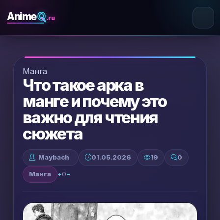
Q
Anime
.ru
Манга
Что такое арка в
манге и почему это
важно для чтения
сюжета
Maybach
01.05.2026
19
0
Манга
+
0
−