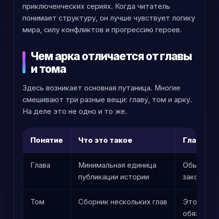
приключенческих сериях. Когда читатель
понимает структуру, он лучше чувствует логику
мира, силу конфликтов и прогрессию героев.
Чем арка отличается от главы
и тома
Здесь возникает основная путаница. Многие
смешивают три разные вещи: главу, том и арку.
На деле это не одно и то же.
Понятие
Что это такое
Главное 
Глава
Минимальная единица
Обычно эт
публикации истории
законченн
Том
Сборник нескольких глав
Это издат
обязател