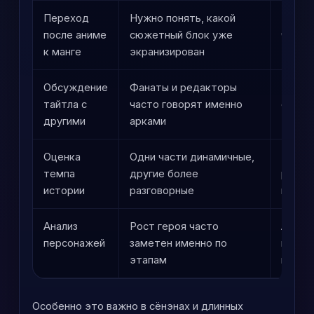
Переход
Нужно понять, какой
Легче
после аниме
сюжетный блок уже
читат
к манге
экранизирован
Обсуждение
Фанаты и редакторы
Так п
тайтла с
часто говорят именно
сюжет
другими
арками
Оценка
Одни части динамичные,
Можно
темпа
другие более
разгон
истории
разговорные
крупн
Анализ
Рост героя часто
Арки 
персонажей
заметен именно по
меняе
этапам
глубж
Особенно это важно в сёнэнах и длинных