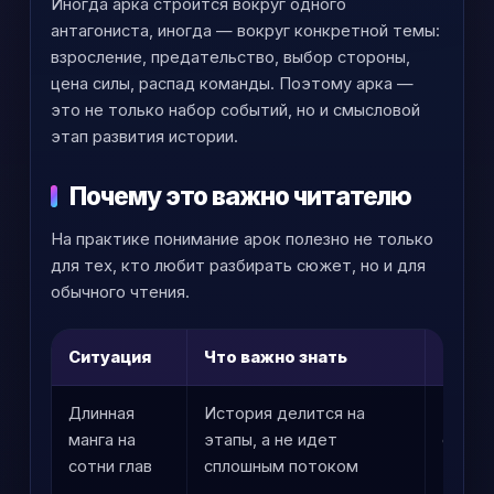
Иногда арка строится вокруг одного
антагониста, иногда — вокруг конкретной темы:
взросление, предательство, выбор стороны,
цена силы, распад команды. Поэтому арка —
это не только набор событий, но и смысловой
этап развития истории.
Почему это важно читателю
На практике понимание арок полезно не только
для тех, кто любит разбирать сюжет, но и для
обычного чтения.
Ситуация
Что важно знать
Почем
Длинная
История делится на
Проще
манга на
этапы, а не идет
событ
сотни глав
сплошным потоком