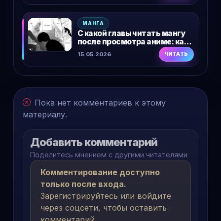
МАНГА
С какой главы читать мангу
после просмотра аниме: как
понять точку входа и не
15.05.2026
ЧИТАТЬ
начать не с того места
Пока нет комментариев к этому
материалу.
Добавить комментарий
Поделитесь мнением с другими читателями
Комментирование доступно
только после входа.
Зарегистрируйтесь или войдите
через соцсети, чтобы оставить
комментарий.